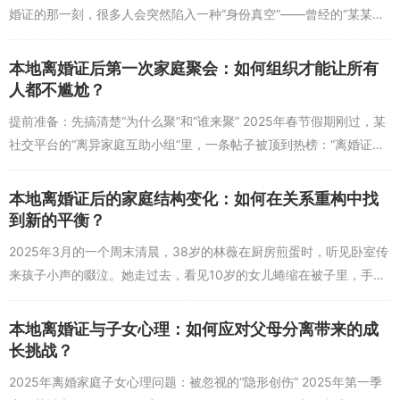
婚证的那一刻，很多人会突然陷入一种“身份真空”——曾经的“某某的
妻子”“孩子的妈妈”这些标签被剥离，而“我是谁”“我想成为什么样的...
问题2：为什么高学历女性离婚率近年有所上升？
本地离婚证后第一次家庭聚会：如何组织才能让所有
答：主要原因有两点：一是“个体化”倾向增强，高学历女性更注重自
人都不尴尬？
我价值实现，对婚姻的“情感需求”高于低学历女性，当婚姻无法满足
精神追求时，更容易选择离婚；二是“完美主义”预期提升，高学历女
提前准备：先搞清楚“为什么聚”和“谁来聚” 2025年春节假期刚过，某
性对婚姻质量的要求更高，现实与理想的差距使其更难“将就”，而社
社交平台的“离异家庭互助小组”里，一条帖子被顶到热榜：“离婚证拿
会对高学历女性的“婚姻容错率”较低，进一步加剧了她们的离婚意
到手第20天，父母催着组织家庭聚会，我该答应吗？”发帖人是32...
愿。
本地离婚证后的家庭结构变化：如何在关系重构中找
到新的平衡？
2025年3月的一个周末清晨，38岁的林薇在厨房煎蛋时，听见卧室传
来孩子小声的啜泣。她走过去，看见10岁的女儿蜷缩在被子里，手里
攥着一张被揉皱的全家福——照片上的一家三口笑得灿烂，那是她和
前夫张先...
本地离婚证与子女心理：如何应对父母分离带来的成
长挑战？
2025年离婚家庭子女心理问题：被忽视的“隐形创伤” 2025年第一季