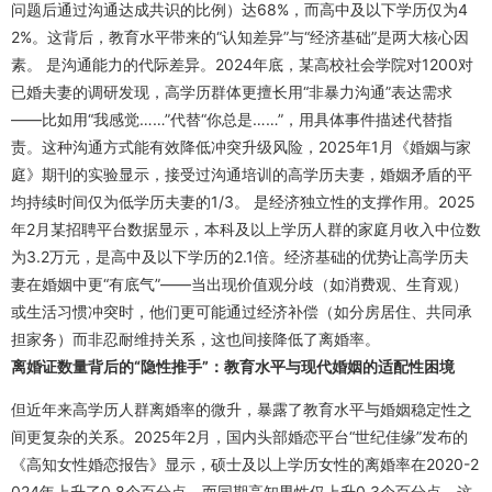
问题后通过沟通达成共识的比例）达68%，而高中及以下学历仅为4
2%。这背后，教育水平带来的“认知差异”与“经济基础”是两大核心因
素。 是沟通能力的代际差异。2024年底，某高校社会学院对1200对
已婚夫妻的调研发现，高学历群体更擅长用“非暴力沟通”表达需求
——比如用“我感觉……”代替“你总是……”，用具体事件描述代替指
责。这种沟通方式能有效降低冲突升级风险，2025年1月《婚姻与家
庭》期刊的实验显示，接受过沟通培训的高学历夫妻，婚姻矛盾的平
均持续时间仅为低学历夫妻的1/3。 是经济独立性的支撑作用。2025
年2月某招聘平台数据显示，本科及以上学历人群的家庭月收入中位数
为3.2万元，是高中及以下学历的2.1倍。经济基础的优势让高学历夫
妻在婚姻中更“有底气”——当出现价值观分歧（如消费观、生育观）
或生活习惯冲突时，他们更可能通过经济补偿（如分房居住、共同承
担家务）而非忍耐维持关系，这也间接降低了离婚率。
离婚证数量背后的“隐性推手”：教育水平与现代婚姻的适配性困境
但近年来高学历人群离婚率的微升，暴露了教育水平与婚姻稳定性之
间更复杂的关系。2025年2月，国内头部婚恋平台“世纪佳缘”发布的
《高知女性婚恋报告》显示，硕士及以上学历女性的离婚率在2020-2
024年上升了0.8个百分点，而同期高知男性仅上升0.3个百分点。这