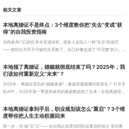
院发布的《婚姻家庭建设指导意见》中明确提出“加强婚前教育”——
相关文章
这一政策直指高学历群体的“婚姻能力短板”。目前，北京、上海等试
点城市已将“婚姻沟通与冲突解决”纳入婚前辅导必修课程，2024年试
本地离婚证不是终点：3个维度教你把“失去”变成“获
点数据显示，接受过系统培训的夫妻，离婚风险降低了27%。 对个体
得”的自我投资指南
而言，教育水平带来的“认知优势”不应仅用于职业发展，更需转化为
经营婚姻的能力。2025年1月，某在线教育平台推出的“婚姻经营课”
当民政局门口的红本本变成绿色，很多人会陷入一种“失去”的迷茫
报名人数突破50万，其中72%是本科及以上学历用户。课程内容涵盖
——曾经以为牢不可破的关系散了，自己好像也成了“不完整”的人。
情绪管理、需求表达、冲突修复等模块，正如学员王女士（32岁，硕
但2025年第一季度《中国离婚群体心理白皮书》显示，73%的受访者
士）的反馈：“以前总觉得‘道理都懂’，但学了之后才发现，‘懂道
在离婚1...
本地领了离婚证，婚姻就彻底结束了吗？2025年，我
理’和‘做得到’完全是两回事。”这种“教育赋能”让高学历群体能更理性
们该如何重新定义“未来”？
地看待婚姻——既不盲目忍耐，也不轻易放弃，在自我需求与婚姻责
任间找到平衡。
2025年，离婚证背后的“婚姻真相”：数据里藏着哪些新变化？ 打开手
问题1：教育水平高是否意味着婚姻更稳定？
机APP，2025年第一季度民政局的最新数据跳了出来：全国离婚登记
答：整体趋势上，教育水平与婚姻稳定性呈正相关，但存在“结构性差
对数同比下降12.3%，但“结婚十年以上离婚”的比例却上升了8...
异”。高学历群体因沟通能力、经济独立性等优势，在婚姻中更易解决
本地离婚证拿到手后，职业规划该怎么“重启”？3个维
矛盾，离婚率整体较低；但近年来高学历女性因“个体化”思维和“完美
度帮你把人生主动权握回来
主义”预期，离婚率出现小幅上升。这说明教育水平只是影响因素之
第一步：先“破”后“立”——在自我认知里找到职业重启的锚点 拿到离
一，婚姻稳定性还与个体经营能力、婚姻预期等密切相关。