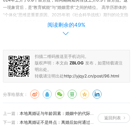
一现象背后，是“教育赋能”与“婚姻需求”之间的错位。 高学历群体的
“个体化”思维是重要原因。2025年初《社会科学战线》期刊的论文指
出，大学教育培养的“独立意识”让高学历夫妻更倾向于将婚姻视为“自
阅读剩余的49%
我实现的工具”而非“终身契约”。当职业发展、个人兴趣与婚姻责任产
生冲突时，他们更难接受“为家庭牺牲自我”的传统角色——比如2024
年某一线城市白领调查显示，73%的高学历夫妻认为“个人成长机会”
比“婚姻完整度”更重要，这种心态让他们在婚姻出现“不匹配”时，更容
扫描二维码推送至手机访问。
易选择结束关系。 “完美主义”也是高学历群体的婚姻“隐形杀手”。202
版权声明：本文由
ZBLOG
发布，如需转载请注
5年3月《心理学报》的研究发现，本科及以上学历人群对婚姻的“预
明出处。
期满意度”（即“理想婚姻状态”）比低学历群体高40%，而实际婚姻质
转载请注明出处
http://yjqy2.cn/post/96.html
量往往难以达到预期。当现实与理想产生差距时，他们更难“将就”
——比如2025年春节期间，某心理咨询机构接到的咨询中，35岁的
分享给朋友：
女博士林女士因丈夫“不懂自己的精神追求”提出离婚，她在日记中写
道：“我读了这么多书，不是为了找个‘搭伙过日子’的人。”
从“离婚冷静期”到教育赋能：如何用理性平衡婚姻与自我
上一篇：
本地离婚证与年龄因素：婚姻中的代际差异正在重塑当代家庭结构
返回列表
下一篇：
本地离婚证不是终点：离婚后如何通过社会支持获取关键资源？
面对教育水平与婚姻稳定性的新变化，我们需要跳出“学历决定论”的
单一视角，从制度、个体两个层面寻找破局之道。2025年3月，国务