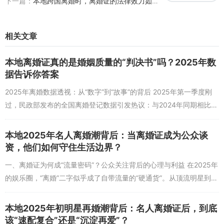
下一篇：
本地跨国离婚时，离婚证的法律效力如何认定？国际法律如何帮你守住权益？
的调整（比如以前和前配偶一起过圣诞节，现在如何独自布置圣诞
树）。这些看似微小的“不适应”，在长期的孤独感催化下，很容易变
成压垮心理防线的“一根稻草”。
相关文章
行动指南篇：用“小步骤”搭建跨文化适应的“缓冲带”
本地离婚证真的是婚姻质量的“判决书”吗？2025年数
适应跨文化环境中的离婚，并非一蹴而就的“大跃进”，而是需要用“小
据告诉你答案
步骤”搭建起缓冲带。以下三个具体行动或许能帮你在迷茫中找到方
向： 第一步：学习“当地语言+文化礼仪”的基础课。语言是沟通的桥
2025年离婚数据透视：从“数字”到“故事”的背后 2025年第一季度刚
梁，而礼仪则是融入环境的“通行证”。在巴黎的李小姐（化名）用了3
过，民政部发布的全国离婚登记数据引发热议：与2024年同期相比，
个月时间，从掌握“谢谢”“对不起”等基础表达，到学会在西餐礼仪中
第一季度离婚登记对数下降12.3%，这是连续三年下降后再次出...
“如何正确用刀叉”“何时应该主动买单”。她发现：“当我用蹩脚的法语
本地2025年名人离婚潮背后：当离婚证成为公众谈
说出‘这道菜很像我妈妈做的’时，对方的笑容和回应，让我觉得自己不
资，他们如何守住生活边界？
再是‘局外人’。”语言和礼仪的进步，能直接提升社交中的安全感，减
少因“不懂规则”带来的尴尬。 第二步：寻找“跨文化支持系统”。专业
一、离婚证为何成“流量密码”？公众关注背后的心理与利益 在2025年
的帮助永远是重要的支撑。可以联系当地的“跨国婚姻支持中心”，他
的娱乐圈，“离婚”二字似乎成了自带流量的“硬通货”。从顶流明星到网
们通常有懂双语的心理咨询师和律师，能提供法律流程指导和心理疏
红博主，只要与“离婚”沾边，相关话题便能迅速占据热搜榜前列，评...
导；也可以加入“跨国离婚者互助社群”，在豆瓣小组、Reddit论坛或
本地2025年初明星再婚潮背后：名人离婚证后，到底
线下沙龙中，与有相似经历的人交流——你会发现，“独自面对”的焦
该“速配复合”还是“沉淀再爱”？