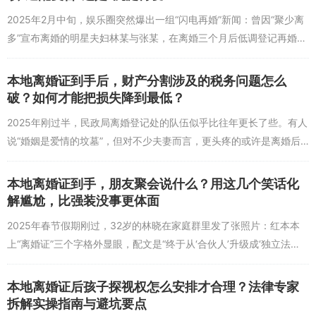
虑，在“原来你也和我一样”的共鸣中会减轻很多。2025年某社交平台
2025年2月中旬，娱乐圈突然爆出一组“闪电再婚”新闻：曾因“聚少离
数据显示，加入互助社群的跨国离婚者，6个月内的抑郁指数下降了2
多”宣布离婚的明星夫妇林某与张某，在离婚三个月后低调登记再婚。
7%。 第三步：记录“适应日记”，用“成长感”对抗“失控感”。每天花10
这对曾被网友称为“娱乐圈模范夫妻”的组合，再次引发热议——有人
分钟记录当天的“小成就”：比如“今天独自成功申请了新的签证”“学会
了做一道当地菜”“和邻居用简单法语打了招呼”。这些细碎的记录，会
感慨...
本地离婚证到手后，财产分割涉及的税务问题怎么
在日后成为对抗“离婚后生活一团糟”的负面情绪的“证据”。正如在柏林
破？如何才能把损失降到最低？
的陈先生（化名）所说：“当我翻到日记里‘今天第一次在超市独自挑选
2025年刚过半，民政局离婚登记处的队伍似乎比往年更长了些。有人
食材，还顺便认识了隔壁的德国老太太’时，突然意识到自己已经走了
说“婚姻是爱情的坟墓”，但对不少夫妻而言，更头疼的或许是离婚后
这么远。”
那张离婚证背后的“税务账单”——房产过户要交增值税吗？股票分割
问答环节：聚焦跨文化适应的核心难题
要不要扣...
本地离婚证到手，朋友聚会说什么？用这几个笑话化
问题1：在跨国离婚后，如何处理与前配偶在不同文化背景下的沟通问
解尴尬，比强装没事更体面
题？
答：需明确沟通目标——不是“说服对方”或“挽回关系”，而是“解决现
2025年春节假期刚过，32岁的林晓在家庭群里发了张照片：红本本
实问题”（如财产分割、子女探视）。尊重文化差异：比如与意大利前
上“离婚证”三个字格外显眼，配文是“终于从‘合伙人’升级成‘独立法
配偶沟通时，对方可能习惯直接表达情绪，甚至语气激烈，此时不必
人’了”。不到半小时，姑姑的消息就跳了出来：“晓啊，一个人过有什
过度解读为“针对自己”；而与日本前配偶沟通时，需注意“委婉委婉再
么...
本地离婚证后孩子探视权怎么安排才合理？法律专家
委婉”，避免直接冲突。若语言障碍明显，可借助专业翻译或律师参与
拆解实操指南与避坑要点
沟通，确保信息准确传递。最重要的是，设定清晰的沟通边界：比如