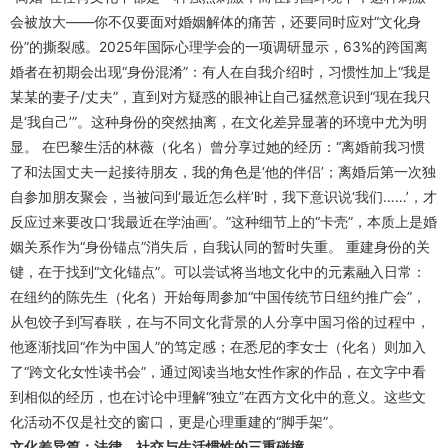
会被放大——你不仅要面对婚姻解体的痛苦，还要同时应对“文化身
份”的撕裂感。2025年国际心理学会的一项调研显示，63%的跨国离
婚者在初期会出现“身份混淆”：有人在自我介绍时，习惯性加上“我是
某某的妻子/丈夫”，直到对方疑惑的眼神让自己猛然意识到“现在我只
是‘我自己’”。这种身份的突然抽离，在文化差异显著的环境中尤为明
显。 在巴黎生活的林薇（化名）曾分享过她的经历：“离婚前我习惯
了和法国丈夫一起接待朋友，我的角色是‘他的伴侣’；离婚后第一次独
自参加朋友聚会，当被问到‘最近怎么样’时，我下意识说‘我们……’，才
反应过来要改口‘我最近在学油画’。”这种细节上的“卡壳”，本质上是婚
姻关系作为“身份锚点”消失后，自我认同的暂时失重。 重建身份的关
键，在于找到“文化锚点”。可以尝试将当地文化中的元素融入日常：
在纽约的陈先生（化名）开始每周参加“中国传统节日纽约推广会”，
从包饺子到写春联，在与不同文化背景的人分享中国习俗的过程中，
他逐渐找回“作为中国人”的笃定感；在悉尼的李女士（化名）则加入
了“跨文化女性读书会”，通过阅读当地女性作家的作品，在文字中看
到相似的经历，也在讨论中理解“独立”在西方文化中的意义。这些文
化活动不仅是社交的窗口，更是心理重建的“脚手架”。
文化差异篇：法律、社交与生活惯性的三重碰撞