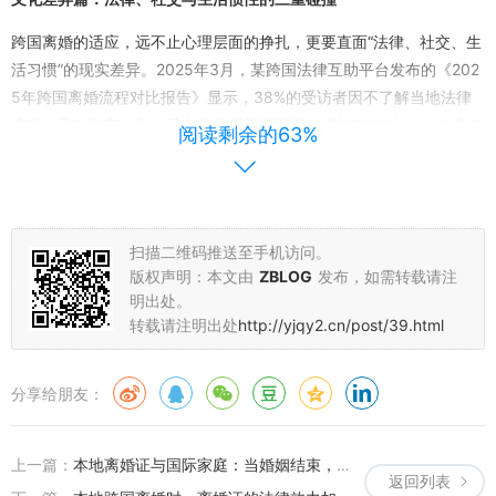
跨国离婚的适应，远不止心理层面的挣扎，更要直面“法律、社交、生
活习惯”的现实差异。2025年3月，某跨国法律互助平台发布的《202
5年跨国离婚流程对比报告》显示，38%的受访者因不了解当地法律
流程，导致财产分割、子女抚养权等问题耗时增加30%以上。 法律差
阅读剩余的63%
异是第一道坎。在德国，离婚需要经历至少6个月的“冷静期”，期间双
方需接受婚姻咨询；而在泰国，离婚更注重“家庭调解”，若双方无法
达成一致，法院会强制安排调解；美国部分州则允许“无过错离婚”，
无需证明对方过错，但需公示30天。这些流程的不同，直接影响着情
扫描二维码推送至手机访问。
绪的平复节奏——在德国的张先生（化名）就曾因“冷静期”的强制要
版权声明：本文由
ZBLOG
发布，如需转载请注
求，不得不与前配偶在同一屋檐下共处更久，“每天看着曾经的家变
明出处。
成‘需要共同处理的空间’，那种窒息感比离婚本身更难熬”。 社交圈的
转载请注明出处
http://yjqy2.cn/post/39.html
重建同样充满挑战。在传统观念较强的文化环境中，“离婚”可能被贴
上“失败”的标签。在东京的王女士（化名）提到：“刚离婚时，我对日
分享给朋友：
本同事谎称‘因为工作调动分居’——在日本，‘离婚’是件很丢人的事，
我害怕别人投来异样的目光。”这种“自我隐藏”的心态，会进一步加剧
孤独感。 生活习惯的改变则渗透在细节里：从需要适应新的饮食口味
上一篇：
本地离婚证与国际家庭：当婚姻结束，如何让孩子在跨文化环境中“好好长大”？
返回列表
（比如在印度生活的人可能需要放弃对辣的依赖），到节日庆祝方式