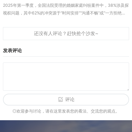
2025年第一季度，全国法院受理的婚姻家庭纠纷案件中，38%涉及探
每周固定时间沟通，避免因情绪波动导致频繁联系。
视权问题，其中62%的冲突源于“时间安排”“沟通不畅”或“一方拒绝配
合”。不少父母在拿到离婚证后，总觉得“孩子归我了，探视权我说了...
问题2：面对国际文化中对“离婚”的不同看法，如何建立自我认同？
答：要理解“文化观念≠个人价值”——在某些文化中，离婚可能被视为
“失败”，但这是社会观念的差异，而非你自身的问题。可以通过“横向
对比”打破认知局限：比如了解历史上或当下的名人（如作家、企业
发表评论
家）如何面对离婚并取得成就，或观察身边“离婚后活得更精彩”的朋
友。更重要的是“向内探索”：通过工作、爱好、志愿服务等找到自己
的价值支点，当你能清晰说出“我是谁”“我想要什么”时，外界的评价便
不再是定义你的标尺。记住：在任何文化中，“勇敢面对生活的人”，
永远值得被尊重。
评论
当离婚证的红色印章遇上不同文化的土壤，痛苦或许难以避免，但“适
应”的过程，本质上是一场自我重塑的旅程。2025年的今天，越来越
◎欢迎参与讨论，请在这里发表您的看法、交流您的观点。
多的人在跨国离婚后，不仅重建了生活，更找到了“在文化碰撞中更完
整的自己”。正如一位在纽约的中国女性所说：“离婚像一场突如其来