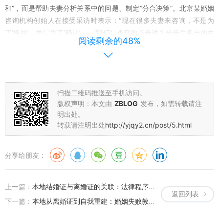
和”，而是帮助夫妻分析关系中的问题、制定“分合决策”。北京某婚姻
咨询机构创始人在接受采访时表示：“现在很多夫妻来咨询，不是为
了‘挽回’，而是为了‘确认’——‘我们是否真的不合适？分开后各自的生
阅读剩余的48%
活是否会更好？’这种理性的‘价值评估’，让离婚证成为‘关系生命周
期’的自然节点，而非‘意外事故’的产物。”
重新定义“幸福”：离婚证背后的“自我救赎”与“价值回归”
扫描二维码推送至手机访问。
版权声明：本文由
ZBLOG
发布，如需转载请注
在上海某互联网公司做产品经理的林薇，2025年4月拿到了离婚证。
明出处。
这个在外人看来“事业有成”的32岁女性，却在朋友圈写道：“终于可以
转载请注明出处
http://yjqy2.cn/post/5.html
不再为了‘维持完整’而委屈自己，去做那个想尝试新工作、想学油画、
想独自去西藏的林薇了。”她的故事并非个例，某婚恋平台数据显示，
分享给朋友：
2025年离婚后选择“自我提升”的群体中，女性占比达68%，她们中有
人重拾学业，有人创业开店，有人专注于家庭之外的兴趣。这些“离婚
证后的新生”，恰恰印证了婚姻价值从“外部认可”转向“内心真实感受”
上一篇：
本地结婚证与离婚证的关联：法律程序中的衔接，如何在法律框架下完成身份与关系的“无缝切换”？
的深刻变化。
返回列表
下一篇：
本地从离婚证到自我重建：婚姻失败教会我的3个残酷却清醒的道理