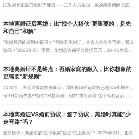
答：传统婚姻价值将“白头偕老”视为唯一成功标准，而现代婚姻价值
民政局登记窗口遇到了麻烦——工作人员告知，她的离婚调解书需要
更注重“过程中的成长与体验”。2025年某婚恋平台调研显示，83%的
补充生效证明，否则无法办理再婚登记。"我明明已经离婚了，为什么
受访者认为“婚姻的价值在于共同经历、彼此支持，而非必须走到终
还要额外证...
本地离婚证后再婚：比“找个人搭伙”更重要的，是先
点”，比如夫妻在关系中学会沟通、理解、妥协，即使最终选择分开，
和自己“和解”
这段经历也会成为个人成长的养分；离婚证不再是“价值归零”，而是
“离婚后还能找到幸福吗？”“刚拿到离婚证，身边人都催着再婚，我该
“过程价值”的证明双方曾认真对待过关系，也为未来的自我提升提供
急吗？”2025年第一季度，某婚恋咨询平台数据显示，30-45岁离婚
了契机。
人群中，62%的受访者在1-2年内有再婚意愿，但超过半数会因“不...
本地离婚证不是终点：再婚家庭的融入，比你想象的
更需要“新规则”
2025年，民政局最新数据显示，我国再婚登记对数已连续5年增长，
每3对新婚夫妻中就有1对是再婚。但在“重组家庭”这个标签背后，藏
着无数人不敢言说的焦虑：离婚证像一道无形的墙，横亘在前任与现
任、父母...
本地离婚证VS婚前协议：签了协议，离婚时真能“少
走弯路”吗？
婚前协议：离婚前的“法律预案”还是“纸上谈兵”？ 2025年3月，北京