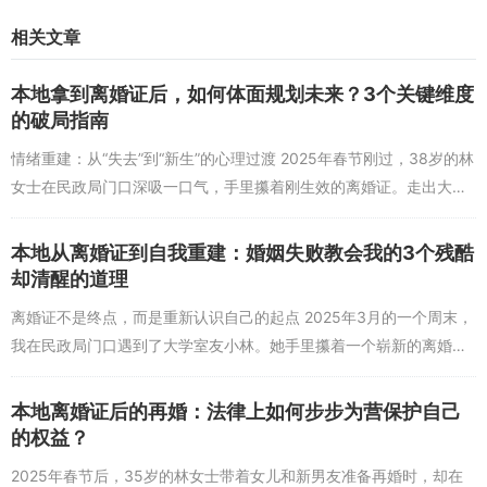
更值得关注的是心理学层面的印证。2025年《积极心理学杂志》发表
相关文章
的研究指出，主动选择离婚并积极调整心态的人，在1年后的“主观幸
福感”评分比维持不幸福婚姻的人高出15%。研究者解释：“当婚姻无
本地拿到离婚证后，如何体面规划未来？3个关键维度
法提供成长空间，‘放手’本身就是一种积极的心理调节——它让个体
的破局指南
从‘关系的附属品’回归‘独立的主体’，这种‘自我掌控感’是幸福的核心来
源。”这或许就是离婚证的真正意义：它不是婚姻价值的“终点”，而是
情绪重建：从“失去”到“新生”的心理过渡 2025年春节刚过，38岁的林
个体价值与关系价值重新校准的“起点”。
女士在民政局门口深吸一口气，手里攥着刚生效的离婚证。走出大门
时，阳光刺眼，她却觉得心里空落落的——结婚12年，从二人世界到
三...
问题1：现在大家对“离婚证”的看法与十年前相比有哪些显著变化？
本地从离婚证到自我重建：婚姻失败教会我的3个残酷
答：从“羞耻标签”到“中性选择”的转变最为显著。十年前，离婚证常被
却清醒的道理
贴上“失败”“不幸”的标签，社会对离婚群体存在明显偏见，甚至影响职
离婚证不是终点，而是重新认识自己的起点 2025年3月的一个周末，
业发展和社交评价；而2025年，随着“婚姻自由”观念深化和个体意识
我在民政局门口遇到了大学室友小林。她手里攥着一个崭新的离婚
觉醒，78%的受访者认为“离婚证是对关系的理性评估”，超过60%的
证，指尖泛白，却努力笑着说"终于解脱了"。那时我才意识到，曾经
人表示“身边有朋友离婚后过得更好”，这种转变让离婚证成为“自我选
我们总在宿...
择”的象征，而非“人生污点”。
本地离婚证后的再婚：法律上如何步步为营保护自己
的权益？
2025年春节后，35岁的林女士带着女儿和新男友准备再婚时，却在
问题2：如何理解婚姻价值从“结果导向”转向“过程价值”？