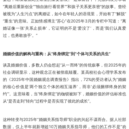
“离婚后重新创业”“独自旅行看世界”“和孩子关系更亲密”的故事。曾经
被视为“人生污点”的离婚证，如今在年轻人的语境里，开始有了“解脱”
“重生”的意味。正如情感博主“苏心”在2025年3月的专栏中写道：“离
婚证像一张‘关系止损单’，它证明的不是‘爱没了’，而是‘我们认真爱
过，也勇敢放手’。”
婚姻价值的解构与重构：从“终身绑定”到“个体与关系的共生”
谈及婚姻价值，多数人仍会想起“从一而终”的传统叙事，但2025年的
社会调研显示，这种观念正在被彻底颠覆。某高校社会心理学系发布
的《2025年中国婚姻观念调查报告》指出，72%的受访者认为“婚姻
的核心价值是‘两个独立个体的相互滋养’，而非‘必须捆绑终身的契
约’”。这意味着，当“终身绑定”的枷锁被卸下，婚姻价值的评估标准也
从“是否走到”转向“过程中是否实现了彼此的成长”。
这种转变与2025年“婚姻关系指导师”职业的兴起不谋而合。据人社部
数据，仅上半年就新增超10万婚姻关系指导师，他们的工作不是“劝