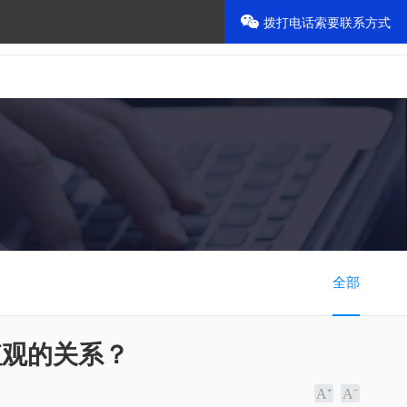
拨打电话索要联系方式
800-888-6666
首页
留言本
全部
值观的关系？