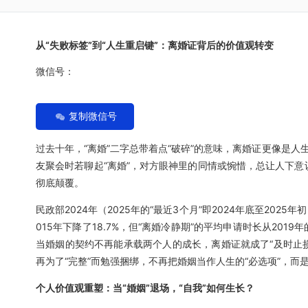
从“失败标签”到“人生重启键”：离婚证背后的价值观转变
微信号：
复制微信号
过去十年，“离婚”二字总带着点“破碎”的意味，离婚证更像是人
友聚会时若聊起“离婚”，对方眼神里的同情或惋惜，总让人下意识
彻底颠覆。
民政部2024年（2025年的“最近3个月”即2024年底至20
015年下降了18.7%，但“离婚冷静期”的平均申请时长从201
当婚姻的契约不再能承载两个人的成长，离婚证就成了“及时止损
再为了“完整”而勉强捆绑，不再把婚姻当作人生的“必选项”，
个人价值观重塑：当“婚姻”退场，“自我”如何生长？