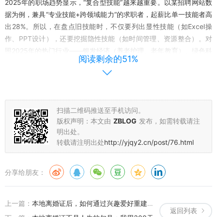
2025年的职场趋势显示，“复合型技能”越来越重要。以某招聘网站数
据为例，兼具“专业技能+跨领域能力”的求职者，起薪比单一技能者高
出28%。所以，在盘点旧技能时，不仅要列出显性技能（如Excel操
作、PPT设计），还要挖掘隐性技能（如时间管理、资源整合）。对
照2025年的热门行业——银发经济（养老护理、老年教育）、绿色科
阅读剩余的51%
技（新能源项目管理）、心理健康（情绪管理课程开发）、远程协作
（虚拟团队运营）——看看哪些技能可以迁移，哪些需要补充。比如
想进入远程协作领域的人，除了基础的办公软件，还需要学习在线项
目管理工具（如飞书多维表格、Notion）和跨文化沟通技巧，这些都
扫描二维码推送至手机访问。
可以通过Coursera、极客时间等平台的2025年新课快速掌握，很多
版权声明：本文由
ZBLOG
发布，如需转载请注
课程还提供“离婚后学习者专属优惠”，能降低经济压力。
明出处。
第三步：从“短期生存”到“长期生长”——用“风险思维”规划职业路径
转载请注明出处
http://yjqy2.cn/post/76.html
离婚往往意味着经济压力的增加，尤其是有孩子的家庭，抚养费、房
分享给朋友：
贷、日常开销都需要稳定的收入支撑。这时候，职业规划不能只看“能
不能赚钱”，还要考虑“抗风险能力”。短期来看，3-6个月内可以先解
决“生存问题”：如果之前有工作经验，优先选择“快速入职”的岗位，比
上一篇：
本地离婚证后，如何通过兴趣爱好重建生活的热情？
如行政、运营、客服等，这些岗位门槛相对低，能快速带来收入；如
返回列表