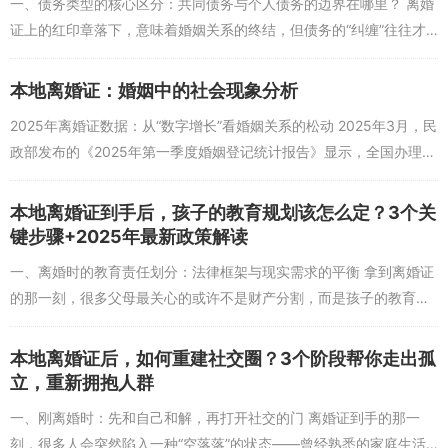
一、债务类型的核心区分：共同债务与个人债务的边界在哪里？ 离婚
者则是因为离婚后的情绪低落、自我怀疑，不敢尝试有挑战性的工
证上的红印章落下，意味着婚姻关系的终结，但债务的“纠缠”往往才
作，或者在职业选择时过度追求“稳定”而放弃成长机会。建议先给自
刚刚开始。在2025年的今天，离婚时的债务分担已不再是简单的“谁
己3个月的“空窗期”，专注于自我疗愈和职业探索，再做决策会更理
借的谁...
本地离婚证：婚姻中的社会现象分析
性。
2025年离婚证数据：从“数字增长”看婚姻关系的松动 2025年3月，民
政部发布的《2025年第一季度婚姻登记统计报告》显示，全国办理离
问题2：如何平衡职业发展和心理重建？
婚登记28.6万对，较2024年同期增长12.3%，连续五年...
答：心理重建和职业发展是“相互滋养”的关系。可以每天留1小时做“心
理调节”，比如运动、冥想、写日记，把职业规划中的小进展（如学会
本地离婚证到手后，孩子的教育规划该怎么定？3个关
一个新技能、拿到一个面试机会）记录下来，用“小成就”积累自信；
键步骤+2025年最新政策解读
同时，在职业中设定“心理边界”，比如不把工作当作逃避情绪的工
一、离婚时的教育责任划分：法律框架与现实需求的平衡 拿到离婚证
具，而是当作实现自我价值的途径。2025年初某职场心理调研显示，
的那一刻，很多父母最关心的或许不是财产分割，而是孩子的教育该
有68%的受访者表示“在职业中找到新目标后，心理状态明显改善”，
由谁负责、怎么负责。但现实中，超过60%的离婚父母在教育规划上
这说明职业和心理是可以相互促进的。
存在分歧—...
本地离婚证后，如何重建社交圈？3个阶段帮你走出孤
立，重新拥抱人群
一、刚离婚时：先和自己和解，再打开社交的门 离婚证到手的那一
刻，很多人会突然陷入一种“空落落”的状态——曾经熟悉的家庭生活