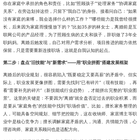
你在家庭中承担的角色和责任，比如“照顾孩子”“处理家务”“协调家庭
关系”，在旁边划掉这些，只留下“我自己”的身份。接着问自己：“如果
没有家庭的束缚，我会选择什么样的工作？”“哪些能力是我曾经很擅
长，后来因为家庭而慢慢放下的？”比如35岁的林女士，离婚前是互
联网公司的产品经理，为了照顾生病的丈夫和孩子，辞职做了3年全
职妈妈。离婚后她发现，自己对用户需求分析、项目推进的能力依然
保留，只是需要重新连接职场，这就是自我认知的起点。
第二步：盘点“旧技能”与“新需求”——用“职业拼图”搭建发展框架
离婚后的职业规划，很容易陷入“既要稳定又要高薪”的矛盾中。但实
际上，职业发展更像拼图，需要先找到“已有碎片”（现有技能），再
看“需要补充的碎片”（新技能或行业趋势），才能拼出完整的“职业图
景”。这里的关键是：不要因为“离婚”就全盘否定过去的职业积累，而
是要从“家庭角色”的技能中找到“职场价值”。比如，擅长家务整理的
人，可能具备空间规划、细节把控能力，这在收纳师、家居博主等职
业中是核心竞争力；擅长调解家庭矛盾的人，沟通、共情能力强，心
理咨询师、家庭关系顾问也是适配方向。