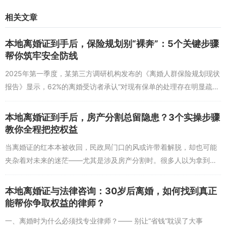
定义）。这些看似“理性”的规则，恰恰能减少未来的摩擦。同时，要
相关文章
学会“重新发现”对方——2025年《婚姻经营心理学》研究发现，再婚
夫妻中，能持续感受到“新鲜感”的，往往是那些愿意花时间了解对方
本地离婚证到手后，保险规划别“裸奔”：5个关键步骤
新变化的人，无论是他新学的技能，还是她新培养的爱好，这些细节
帮你筑牢安全防线
的关注，会让婚姻在“新开始”后，真正走向“长久走”。
2025年第一季度，某第三方调研机构发布的《离婚人群保险规划现状
问题1：离婚后多久适合开始考虑再婚？
报告》显示，62%的离婚受访者承认“对现有保单的处理存在明显疏
答：通常建议在离婚后6-12个月，完成情绪平复和自我重建后再进入
漏”，其中38%因未及时变更受益人导致理赔纠纷，27%因未梳理保单
新的关系。2025年《中国婚姻家庭报告》指出，有过明确自我成长目
归属...
标（如职业提升、心理疗愈）的受访者，再婚成功率比急于进入新关
本地离婚证到手后，房产分割总留隐患？3个实操步骤
系的高出40%。如果情绪仍处于波动期，或对过去的婚姻问题没有清
教你全程把控权益
晰认知，贸然开始新关系可能导致“为了结婚而结婚”，反而增加风
当离婚证的红本本被收回，民政局门口的风或许带着解脱，却也可能
险。
夹杂着对未来的迷茫——尤其是涉及房产分割时。很多人以为拿到证
就万事大吉，却在后续发现“房子归我”的判决成了一纸空文，或者因
问题2：如何判断新的伴侣是否真的适合再婚？
分割时忽略细节...
本地离婚证与法律咨询：30岁后离婚，如何找到真正
答：可以通过三个维度判断：一是价值观匹配度（比如对家庭、金
能帮你争取权益的律师？
钱、子女教育的核心看法是否一致），二是冲突处理方式（是否能理
一、离婚时为什么必须找专业律师？—— 别让“省钱”耽误了大事
性沟通而非逃避或攻击），三是对“婚姻修复”的认知（是否认为婚姻