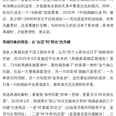
有清晰认识到这些，才能避免在新的关系中重复过去的模式。同时，
给自己设定一个“冷静期”也很重要，2025年《中国婚姻白皮书》建
议，至少用1-2年时间专注于自我成长——无论是提升职业技能、培养
兴趣爱好，还是重建社交圈，当你对自己的生活有了掌控感，再考虑
再婚时，才能更理性、更从容。
再婚对象的筛选：从“合适”到“契合”的关键
很多人离婚后急于进入新的关系，认为“找个人搭伙过日子”就能填补
空缺，但2025年4月某婚恋平台发布的《再婚家庭婚恋观报告》显
示，73%的再婚失败案例中，最初都忽略了“价值观一致性”这个核心
问题。比如一方重视家庭责任，另一方却觉得“婚姻只是形式”；一方
希望共同理财，另一方却坚持“各管各的”。这些看似琐碎的差异，在
日复一日的相处中会逐渐放大，最终成为无法调和的矛盾。
筛选再婚对象时，要避免“条件匹配”的单一思维，更要关注“内在契合
度”。2025年2月，情感博主“苏心”在社交媒体分享的“再婚必谈的三个
问题”引发热议：一是“对‘家庭’的定义”（比如是否要共同抚养子女、是
否与父母同住），二是“对‘冲突’的态度”（是逃避还是沟通解决），三