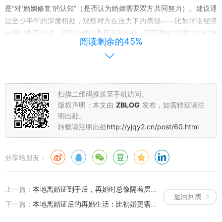
是“对‘婚姻修复’的认知”（是否认为婚姻需要双方共同努力）。建议通
过至少半年的深度相处，观察对方在压力下的表现——比如讨论经济
问题时是否坦诚，遇到分歧时是否愿意倾听，而不是被“温柔”“体贴”等
阅读剩余的45%
表面特质迷惑。记住，再婚不是“退而求”，而是寻找真正能与你并肩
同行的人。
婚姻关系的再构建：从“新开始”到“长久走”的策略
扫描二维码推送至手机访问。
进入新的婚姻关系后，很多人会不自觉地用“过去的经验”来相处，比
版权声明：本文由
ZBLOG
发布，如需转载请注
如过度防备、急于证明自己，或者因为害怕失去而过度讨好。但2025
明出处。
年5月，婚姻咨询师李松蔚在某访谈中指出：“再婚家庭需要‘清空过
转载请注明出处
http://yjqy2.cn/post/60.html
去’的勇气，把新的关系当作一个独立的个体去经营，而不是重复过去
的‘角色’。”这意味着要主动处理“前任阴影”——比如不拿新伴侣和前任
分享给朋友：
比较，不过分提及过去的婚姻问题，而是聚焦当下的相处细节。
经营新的婚姻，更需要“规则先行”。2025年3月，某再婚家庭分享的
上一篇：
本地离婚证到手后，再婚时总像隔着层玻璃？3个心理调整步骤，帮你重建信任与勇气
“五年之约”计划在社交平台走红：他们每月固定一次“深度沟通会”，讨
返回列表
论近期的感受和需求；共同制定家庭财务规则（比如收入分配、大额
下一篇：
本地离婚证后的再婚生活：比初婚更需要“智慧”的经营指南
支出决策）；明确各自的“底线”（比如对子女教育的态度、对忠诚的