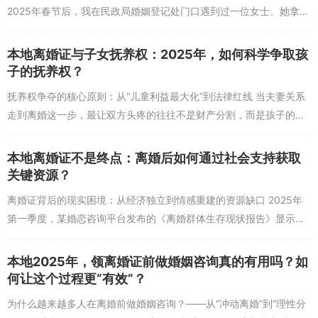
需要双方共同经营，而非单方面妥协）。建议通过至少半年的深度相
2025年春节后，我在民政局婚姻登记处门口遇到过一位女士。她拿着
处，观察其在压力场景下的表现（如讨论经济问题、家庭责任时的态
一沓自己打印的《民法典》条文，眼眶通红地说：“我以为自己准备得
度），避免因“急于稳定”而忽略本质问题。
很充分...
本地离婚证与子女抚养权：2025年，如何科学争取孩
子的抚养权？
抚养权争夺的核心原则：从“儿童利益最大化”到法律红线 当夫妻关系
走到离婚这一步，最让双方头疼的往往不是财产分割，而是孩子的抚
养权归属。2025年的今天，随着社会观念变化和法律体系完善，“儿
童利益...
本地离婚证不是终点：离婚后如何通过社会支持获取
关键资源？
离婚证背后的现实困境：从经济独立到情感重建的资源缺口 2025年
第一季度，某婚恋咨询平台发布的《离婚群体生存现状报告》显示，
超过62%的受访者表示离婚后3个月内面临明显的经济压力，其中
45%的女性...
本地2025年，领离婚证前做婚姻咨询真的有用吗？如
何让这个过程更“有效”？
为什么越来越多人在离婚前做婚姻咨询？——从“冲动离婚”到“理性分