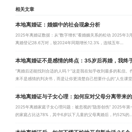
子成长的因素综合判断。比如，若孩子表示想跟父亲生活，但父
相关文章
可能会优先考虑母亲的条件。孩子的意愿需以书面或录音形式呈
本地离婚证：婚姻中的社会现象分析
问题2：争取抚养权时，哪些“隐性优势”容易被忽略？
2025年离婚证数据：从“数字增长”看婚姻关系的松动 2025
答：除了经济和居住条件，“家庭支持系统”和“父母情绪稳定性
离婚登记28.6万对，较2024年同期增长12.3%，连续五年...
课？你是否能保持情绪稳定，避免在孩子面前与前任争吵？这些“软
显示，70%的抚养权纠纷中，“父母情绪管理能力”是法官认为
就是不利于成长的。
本地离婚证不是感情的终点：35岁后再婚，我终于
“离婚后还能找到合适的人吗？”这是我在知乎收到最多的私信
来不是感情的判决书，而是让你更清楚自己想要什么的“人生课堂”。2
本地离婚证与子女心理：如何应对父母分离带来的
2025年离婚家庭子女心理问题：被忽视的“隐形创伤” 2025
的家庭占比达78%，其中6岁以下儿童的父母离婚后，约52%的..