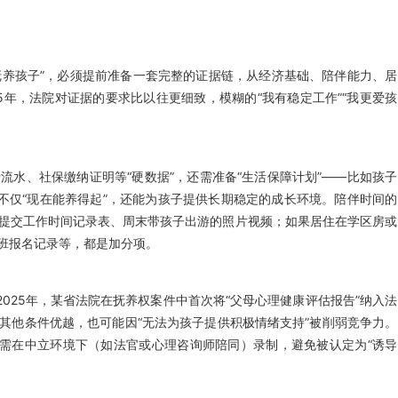
抚养孩子”，必须提前准备一套完整的证据链，从经济基础、陪伴能力、居
5年，法院对证据的要求比以往更细致，模糊的“我有稳定工作”“我更爱孩
水、社保缴纳证明等“硬数据”，还需准备“生活保障计划”——比如孩子
不仅“现在能养得起”，还能为孩子提供长期稳定的成长环境。陪伴时间的
提交工作时间记录表、周末带孩子出游的照片视频；如果居住在学区房或
班报名记录等，都是加分项。
025年，某省法院在抚养权案件中首次将“父母心理健康评估报告”纳入法
其他条件优越，也可能因“无法为孩子提供积极情绪支持”被削弱竞争力。
需在中立环境下（如法官或心理咨询师陪同）录制，避免被认定为“诱导