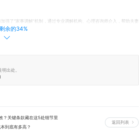
遍加强了“家事调解”机制，通过专业调解机构、心理咨询师介入，帮助夫妻
剩余的34%
害，也能节省司法资源。但如果双方分歧过大，诉讼仍是的保障。
受对方定期探望，但要求其不得在孩子面前说另一方坏话；你可以同意共同
2025年新推行的“离婚冷静期+家事调解”制度，允许夫妻在冷静期内通
解决的家庭是利好消息。
注明出处。
l
据，按“孩子年龄”“双方条件”“证据强弱”排序，在开庭时逐一呈现；庭审
日常作息表、医疗记录、学校评价等，让法官直观感受到你与孩子的“情感
一方伪造收入证明或隐瞒孩子不良生活习惯，可能直接影响抚养权判决，甚至
效？关键条款藏在这5处细节里
返回列表
成本到底有多高？
法院会完全采纳吗？
准”。法院会结合父母双方的实际抚养能力、生活环境、是否存在不利于孩