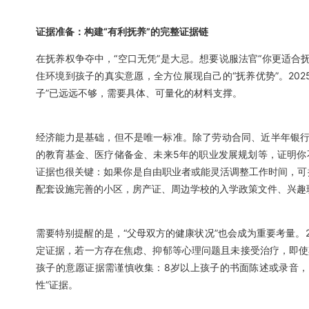
证据准备：构建“有利抚养”的完整证据链
在抚养权争夺中，“空口无凭”是大忌。想要说服法官“你更适合
住环境到孩子的真实意愿，全方位展现自己的“抚养优势”。202
子”已远远不够，需要具体、可量化的材料支撑。
经济能力是基础，但不是唯一标准。除了劳动合同、近半年银行流
的教育基金、医疗储备金、未来5年的职业发展规划等，证明你
证据也很关键：如果你是自由职业者或能灵活调整工作时间，可
配套设施完善的小区，房产证、周边学校的入学政策文件、兴趣
需要特别提醒的是，“父母双方的健康状况”也会成为重要考量。2
定证据，若一方存在焦虑、抑郁等心理问题且未接受治疗，即使
孩子的意愿证据需谨慎收集：8岁以上孩子的书面陈述或录音，
性”证据。