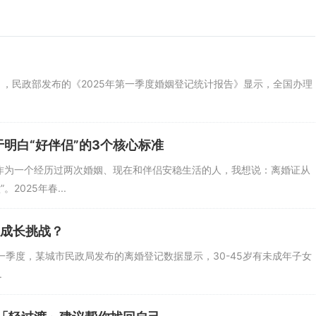
亲有长期酗酒史且无固定工作，而母亲有稳定职业和良好居住环境，法院
现，且需确保是其真实想法，避免一方诱导或胁迫孩子表达。
年3月，民政部发布的《2025年第一季度婚姻登记统计报告》显示，全国办理
”是容易被忽略的关键优势。比如，你是否有父母能帮忙照顾孩子、辅导功
性条件”往往会被法官纳入“最有利于孩子”的考量范围。2025年某调研
的“决定性因素”之一，因为孩子长期生活在紧张、压抑的家庭氛围中，本身
明白“好伴侣”的3个核心标准
。作为一个经历过两次婚姻、现在和伴侣安稳生活的人，我想说：离婚证从
025年春...
成长挑战？
年第一季度，某城市民政局发布的离婚登记数据显示，30-45岁有未成年子女
.