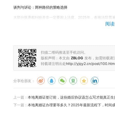
谈判与诉讼：两种路径的策略选择
大部分抚养权纠纷并非一定要闹上法庭。2025年，各地法院普
阅读
在离婚过程中就抚养权问题达成一致，既能减少对孩子的二次伤
谈判时，建议优先明确“底线”与“弹性空间”。比如，你可以接
承担部分教育费用，但需在离婚协议中写明具体金额和支付方式。
扫描二维码推送至手机访问。
过调解机构达成协议，且调解结果具有法律效力，这对希望和平
版权声明：本文由
ZBLOG
发布，如需转载请
转载请注明出处
http://yjqy2.cn/post/100.htm
若进入诉讼程序，则需做好“持久战”的准备。起诉前要梳理所有证
中要避免情绪化争吵，聚焦“孩子的实际需求”——比如提交孩子
分享给朋友：
联结”。2025年法院对“虚假陈述”的惩戒力度加大，若发现
承担法律责任。
上一篇：
本地离婚证签订前，这份婚后协议该怎么写才能真正生
下一篇：
本地离婚证办理要等多久？2025年最新流程下，时间
问题1：如果孩子已满8岁，表达了想跟父亲/母亲生活的意愿，
答：不一定。8岁以上孩子的意愿是重要参考，但并非“唯一标